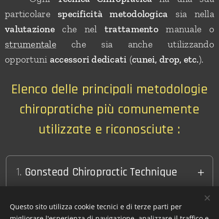
particolare
specificità metodologica
sia nella
valutazione
che nel
trattamento
manuale o
strumentale
che sia anche utilizzando
opportuni
accessori dedicati
(
cunei, drop, etc.
).
Elenco delle principali metodologie
chiropratiche più comunemente
utilizzate e riconosciute :
1.
Gonstead Chiropractic Technique
La chiropratica Gonstead è una forma
Questo sito utilizza cookie tecnici e di terze parti per
specializzata di cura chiropratica che segue i
2. Activator Methods
migliorare l'esperienza di navigazione, analizzare il traffico e