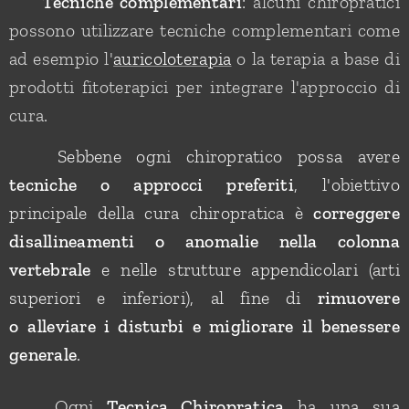
✅
Tecniche complementari
: alcuni chiropratici
possono utilizzare tecniche complementari come
ad esempio l'
auricoloterapia
o la terapia a base di
prodotti fitoterapici per integrare l'approccio di
cura.
📌 Sebbene ogni chiropratico possa avere
tecniche o approcci preferiti
, l'obiettivo
principale della cura chiropratica è
correggere
disallineamenti o anomalie nella colonna
vertebrale
e nelle strutture appendicolari (arti
superiori e inferiori), al fine di
rimuovere
o
alleviare i disturbi e migliorare il benessere
generale
.
✅ Ogni
Tecnica Chiropratica
ha una sua