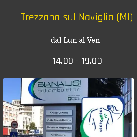
🏬
Trezzano sul Naviglio (MI)
📆 dal Lun al Ven
🕒
1
4.00 - 19.00