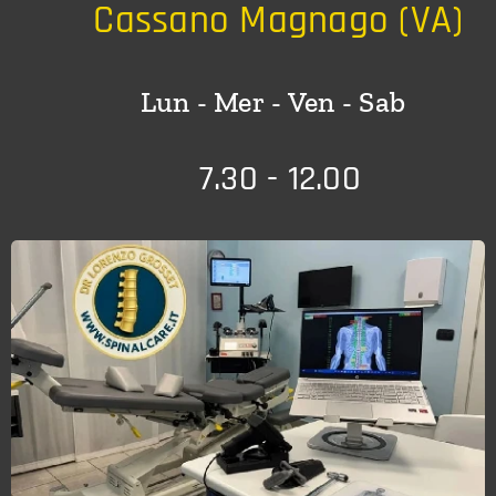
🏬
Cassano Magnago (VA)
📆 Lun - Mer - Ven - Sab
🕒
7.30 - 12.00