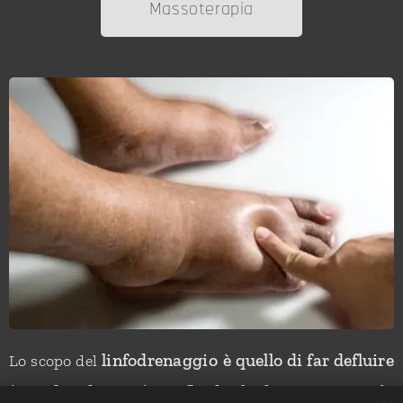
Massoterapia
linfodrenaggio
è quello di far defluire
Lo scopo del
.
(quindi, drenare) i fluidi linfatici
Per tale