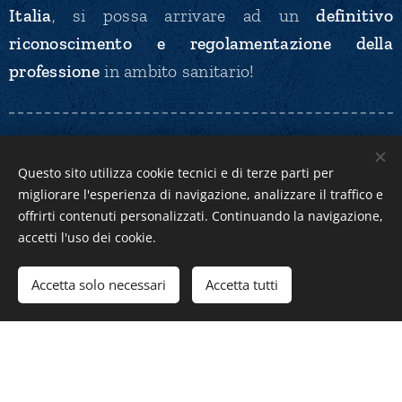
Italia
, si possa arrivare ad un
definitivo
riconoscimento e regolamentazione della
professione
in ambito sanitario
!
Anche il TAR del Lazio
Questo sito utilizza cookie tecnici e di terze parti per
migliorare l'esperienza di navigazione, analizzare il traffico e
conferma la piena
offrirti contenuti personalizzati. Continuando la navigazione,
accetti l'uso dei cookie.
legittimità del profilo
Accetta solo necessari
Accetta tutti
professionale