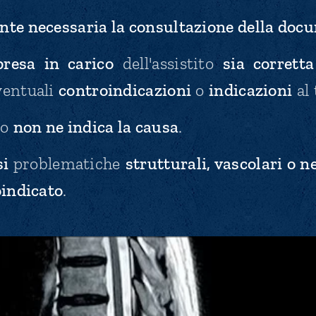
nte necessaria la consultazione della do
presa in carico
dell'assistito
sia corretta
ventuali
controindicazioni
o
indicazioni
al 
to
non ne indica la causa
.
si
problematiche
strutturali, vascolari o n
indicato
.