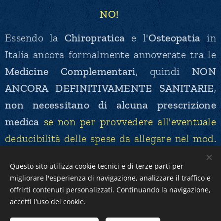
NO!
Essendo la
Chiropratica
e l'
Osteopatia
in
Italia ancora formalmente annoverate tra le
Medicine Complementari
, quindi
NON
ANCORA DEFINITIVAMENTE SANITARIE
,
non necessitano di
alcuna prescrizione
medica
se non per provvedere all'eventuale
deducibilità delle spese da allegare nel mod.
730
(
valevole solo per le prestazioni
Questo sito utilizza cookie tecnici e di terze parti per
Chiropratiche
).
migliorare l'esperienza di navigazione, analizzare il traffico e
offrirti contenuti personalizzati. Continuando la navigazione,
accetti l'uso dei cookie.
Dr. Lorenzo Grosset, DC, DO, PhD, BSc, M.FELCON