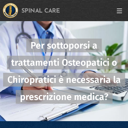
SPINAL CARE
Per sottoporsi a
trattamenti Osteopatici o
Chiropratici è necessaria la
prescrizione medica?