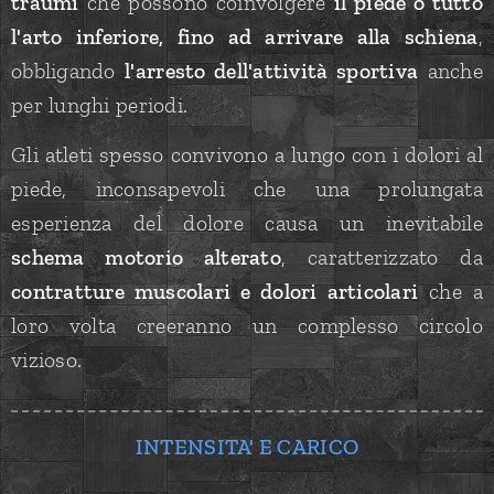
traumi
che possono coinvolgere
il piede o tutto
l'arto inferiore, fino ad arrivare alla schien
a
,
obbligando
l'arresto dell'attività sportiv
a
anche
per lunghi periodi.
Gli atleti spesso convivono a lungo con i dolori al
piede, inconsapevoli che una prolungata
esperienza del dolore causa un inevitabile
schema motorio alterato
, caratterizzato da
contratture muscolari e dolori articolari
che a
loro volta creeranno un complesso circolo
vizioso.
INTENSITA' E CARICO