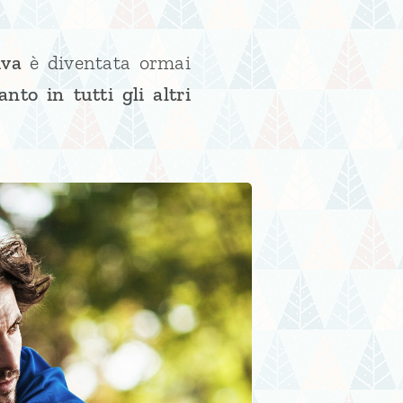
iva
è diventata ormai
uanto
in
tutti gli altri