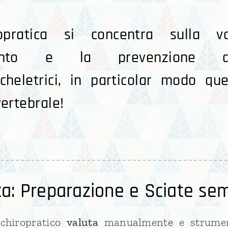
opratica si concentra sulla val
mento e la prevenzione de
heletrici, in particolar modo quel
ertebrale!
ca: Preparazione e Sciate se
chiropratico
valuta
manualmente e strumen