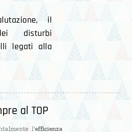
utazione, il
i disturbi
li legati alla
mpre al TOP
talmente l'
efficienza