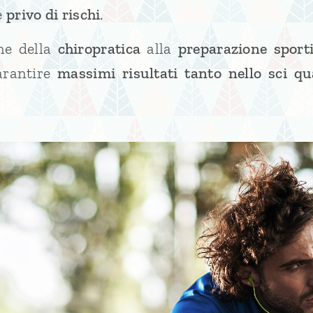
e
privo di rischi
.
one della
chiropratica
alla
preparazione sport
rantire
massimi risultati
tanto
nello sci q