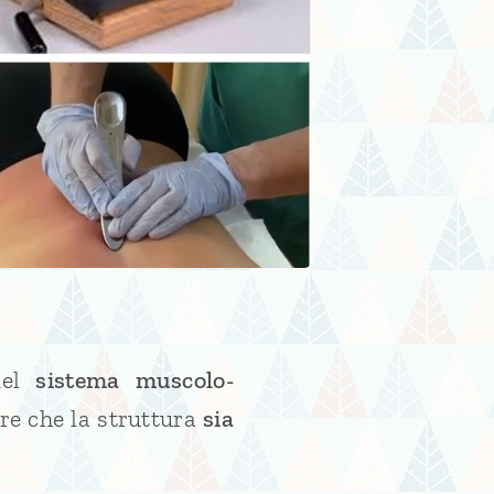
el
s
istema muscolo-
re che la struttura
sia