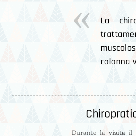
La chir
tratta
muscolosc
colonna v
Chiroprati
Durante la
visita
il 