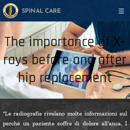
SPINAL CARE
The importance of X-
rays before and after
hip replacement
"Le radiografie rivelano molte informazioni sul
I
perché un paziente soffre di dolore all'anca.