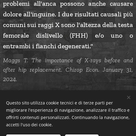
problemi all'anca possono anche causare
dolore all'inguine.
I due risultati causali più
comuni sui raggi X sono l'altezza della testa
femorale dislivello (FHH) e/o uno o
entrambi i fianchi degenerati."
Maggs T. The importance of X-rays before and
after hip replacement. Chirop Econ. January 31,
2024.
Questo sito utilizza cookie tecnici e di terze parti per
www.chiroeco.com
migliorare l'esperienza di navigazione, analizzare il traffico e
offrirti contenuti personalizzati. Continuando la navigazione,
accetti l'uso dei cookie.
Dr. Lorenzo Grosset, DC, DO, PhD, BSc, M.FELCON