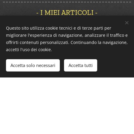
- I MIEI ARTICOLI -
RIFLESSIONI D'INVERNO IN MTC
Questo sito utilizza cookie tecnici e di terze parti per
migliorare l'esperienza di navigazione, analizzare il traffico e
RIFLESSIONI D'ESTATE IN MTC
offrirti contenuti personalizzati. Continuando la navigazione,
accetti l'uso dei cookie.
RIFLESSIONI D'AUTUNNO IN MTC
RIFLESSIONI DI PRIMAVERA IN MTC
Accetta solo necessari
Accetta tutti
RIFLESSIONI QUINTA STAGIONE IN MTC
IL RESPIRO: UN PONTE TRA MENTE E CORPO
APPROFONDIMENTO IN MTC
Per un appuntamento o ulteriori informazioni