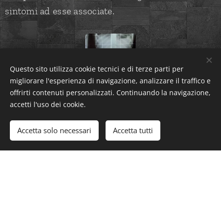
sintomi ad esse associate.
Questo sito utilizza cookie tecnici e di terze parti per
migliorare l'esperienza di navigazione, analizzare il traffico e
offrirti contenuti personalizzati. Continuando la navigazione,
accetti l'uso dei cookie.
🔎 Come tutte le valutazioni chiropratiche
Accetta solo necessari
Accetta tutti
comincia con un'anamnesi approfondita ma si
differenzia dagli altri validissimi metodi
chiropratici per l'utilizzo
dell'avanzata
Termografia Computerizzata
Paravertebrale
o Spinale (TCS)
o semplicemente
con lo strumento analogico di base a rilevazione