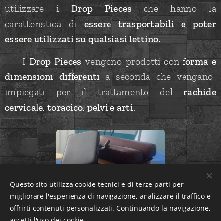
utilizzare i
Drop Pieces
che hanno la
caratteristica di
essere
trasportabili e poter
essere utilizzati su qualsiasi lettino.
📌 I
Drop Pieces
vengono prodotti
con
forma
e
dimensioni differenti
a seconda che vengano
impiegati per il trattamento del
rachide
cervicale, toracico, pelvi e arti
.
Questo sito utilizza cookie tecnici e di terze parti per
👨🏻‍⚕️ Questo
tecnica e metodologia chiropratica
migliorare l'esperienza di navigazione, analizzare il traffico e
sfrutta la
naturale fisiologia vertebrale
al fine di
offrirti contenuti personalizzati. Continuando la navigazione,
accetti l'uso dei cookie.